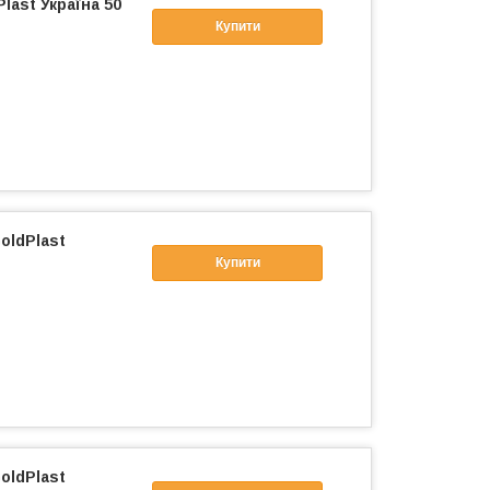
last Україна 50
Купити
oldPlast
Купити
oldPlast