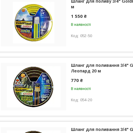
Шланг для поливу 3/4" GoldP
м
1 550 ₴
В наявності
052-50
Шланг для поливання 3/4" G
Леопард 20 м
770 ₴
В наявності
054-20
Шланг для поливання 3/4" G