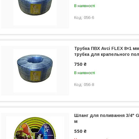
В наявності
056-6
Трубка ПВХ Avci FLEX 8×1 мм
трубка для крапельного по
750 ₴
В наявності
056-8
Шланг для поливання 3/4" Go
м
550 ₴