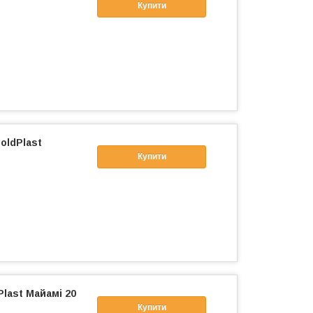
Купити
oldPlast
Купити
Plast Майамі 20
Купити