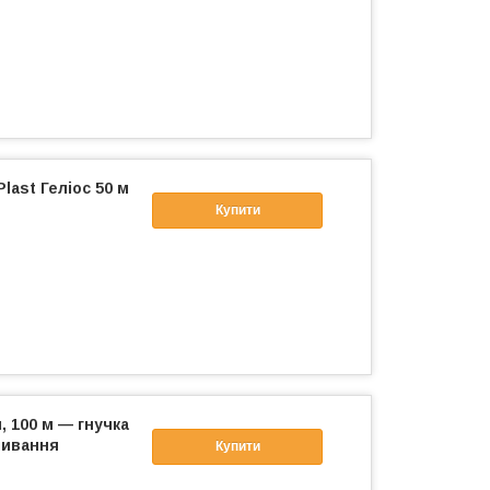
last Геліос 50 м
Купити
, 100 м — гнучка
ливання
Купити