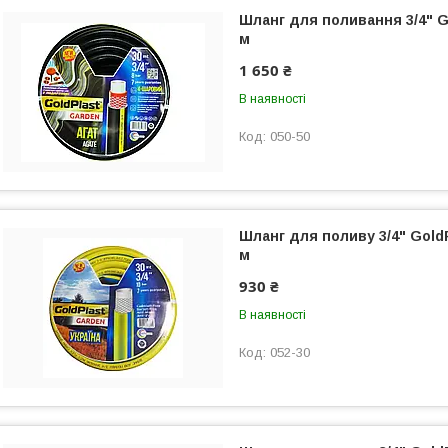
Шланг для поливання 3/4" Go
м
1 650 ₴
В наявності
050-50
Шланг для поливу 3/4" GoldP
м
930 ₴
В наявності
052-30