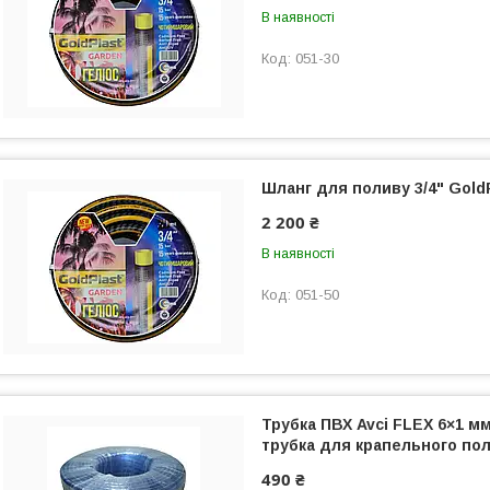
В наявності
051-30
Шланг для поливу 3/4" GoldP
2 200 ₴
В наявності
051-50
Трубка ПВХ Avci FLEX 6×1 мм
трубка для крапельного по
490 ₴