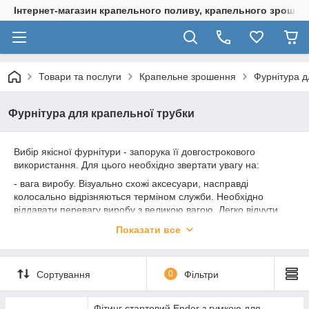
Інтернет-магазин крапельного поливу, крапельного зрошенн
Товари та послуги
Крапельне зрошення
Фурнітура д
Фурнітура для крапельної трубки
Вибір якісної фурнітури - запорука її довгострокового
використання. Для цього необхідно звертати увагу на:
- вага виробу. Візуально схожі аксесуари, насправді
колосально відрізняються терміном служби. Необхідно
віддавати перевагу виробу з великою вагою. Легко відчути
різницю, взявши в руки два вироби.
Показати все
- матеріал, з якого виготовлено виріб. Необхідно вибирати
вироби, виготовлені із первинного матеріалу. На нашому
ринку з'явилася велика кількість фурнітури із вторинної
Сортування
0
Фільтри
сировини. Фурнітура, що виготовляється з первинної
сировини має глянсову поверхню, з вторинної - більш матову,
"широховату".
Фітинг стартовий Ender з гумкою для