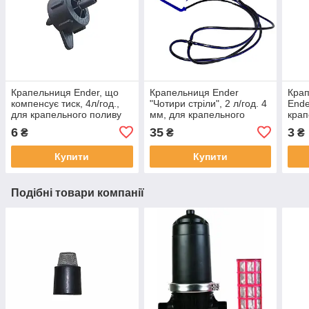
Крапельниця Ender, що
Крапельниця Ender
Крап
компенсує тиск, 4л/год.,
"Чотири стріли", 2 л/год. 4
Ende
для крапельного поливу
мм, для крапельного
крап
поливу
6
35
3
₴
₴
₴
Купити
Купити
Подібні товари компанії