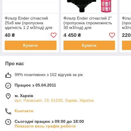
Фільтр Ender сітчастий
Фільтр Ender сітчастий 2"
Філь
25x8 мм (пропускна
(пропускна спроможність
(про
здатність 1.2 м3/год) для
30 м3/год) для
м3/г
крапельного поливу
крапельного поливу
поли
40
4 450
220
₴
₴
Купити
Купити
Про нас
99% позитивних з 102 відгуків за рік
Працює з 05.04.2011
м. Харків
вул. Раєвської, 19, 61100, Харків, Україна
Контакти
Сьогодні працює з 09:00 до 18:00
Показати весь графік роботи