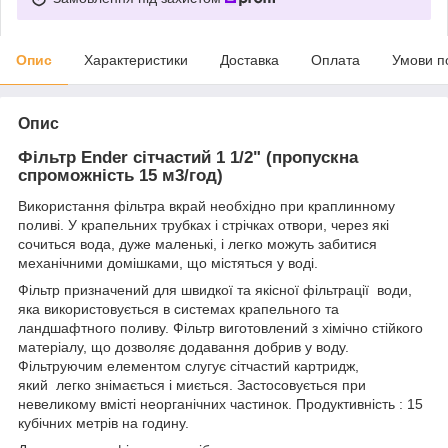
Опис
Характеристики
Доставка
Оплата
Умови п
Опис
Фільтр Ender сітчастий 1 1/2" (пропускна
спроможність 15 м3/год)
Використання фільтра вкрай необхідно при краплинному
поливі. У крапельних трубках і стрічках отвори, через які
сочиться вода, дуже маленькі, і легко можуть забитися
механічними домішками, що містяться у воді.
Фільтр призначений для швидкої та якісної фільтрації води,
яка використовується в системах крапельного та
ландшафтного поливу. Фільтр виготовлений з хімічно стійкого
матеріалу, що дозволяє додавання добрив у воду.
Фільтруючим елементом слугує сітчастий картридж,
який легко знімається і миється. Застосовується при
невеликому вмісті неорганічних частинок. Продуктивність : 15
кубічних метрів на годину.