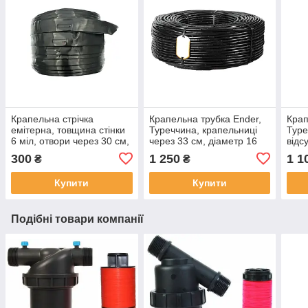
Крапельна стрічка
Крапельна трубка Ender,
Крап
емітерна, товщина стінки
Туреччина, крапельниці
Туре
6 міл, отвори через 30 см,
через 33 см, діаметр 16
відс
витрата води 1,4 л/год,
мм, довжина 100 м.
довж
300
1 250
1 1
₴
₴
довжина 100 м.
товщина стінки 1.1 мм
стін
Купити
Купити
Подібні товари компанії