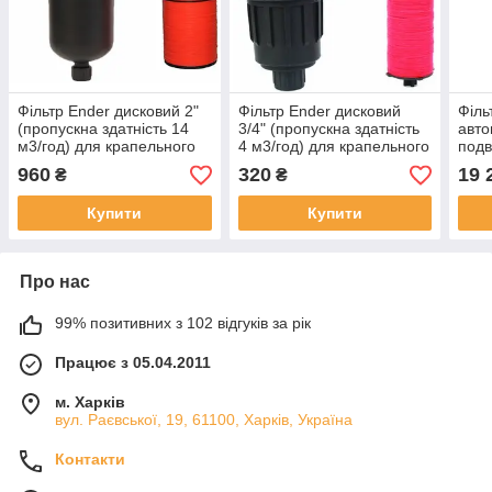
Фільтр Ender дисковий 2"
Фільтр Ender дисковий
Філь
(пропускна здатність 14
3/4" (пропускна здатність
авто
м3/год) для крапельного
4 м3/год) для крапельного
подв
поливу
поливу
здат
960
320
19 
₴
₴
крап
Купити
Купити
Про нас
99% позитивних з 102 відгуків за рік
Працює з 05.04.2011
м. Харків
вул. Раєвської, 19, 61100, Харків, Україна
Контакти