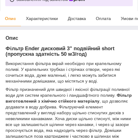
Опис
Характеристики
Доставка
Оплата
Умови п
Опис
Фільтр Ender дисковий 3" подвійний short
(пропускна здатність 50 м3/год)
Використання фільтра вкрай необхідно при крапельному
поливі. У крапельних трубках і стрічках отвори, через які
сочиться вода, дуже маленькі, і легко можуть забитися
механічними домішками, що містяться у воді.
Фільтр призначений для швидкої і якісної фільтрації поливної
води для систем крапельного і ландшафтного поливу.
Фільтр
виготовлений з хімічно стійкого матеріалу
, що дозволяє
додавати в воду добрива. Фільтруючий елемент
представлений у вигляді набору щільно стиснутих дисків з
невеликими канавками. Хоча диски щільно стиснуті, між ними
все ще залишаються щілини через канавки, і через ці зазори
просочується вода, яка надходить через фільтр. Домішки
залишаються поза картриджем і частково в щілинах між