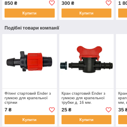
витрата води 1,4 л/год,
витрата води 1,4 л/год,
витр
850
300
1 8
₴
₴
довжина 500 м.
довжина 100 м.
довж
Купити
Купити
Подібні товари компанії
Фітинг стартовий Ender з
Кран стартовий Ender з
Кран
гумкою для крапельної
гумкою для крапельної
крап
стрічки
трубки д. 16 мм.
мм, 
7
25
35
₴
₴
Купити
Купити