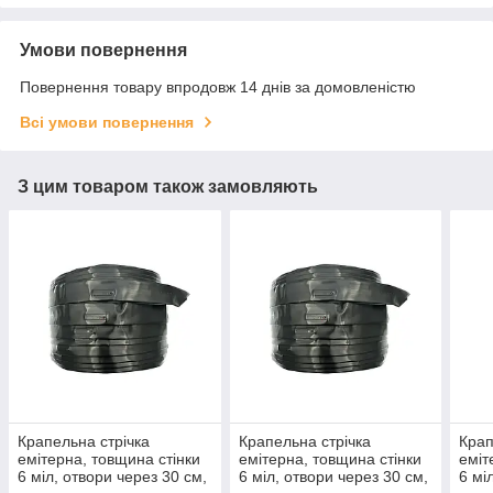
Умови повернення
Повернення товару впродовж 14 днів за домовленістю
Всі умови повернення
З цим товаром також замовляють
Крапельна стрічка
Крапельна стрічка
Крап
емітерна, товщина стінки
емітерна, товщина стінки
еміт
6 міл, отвори через 30 см,
6 міл, отвори через 30 см,
6 мі