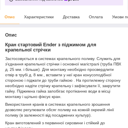
Опис
Характеристики
Доставка
Оплата
Умови п
Опис
Кран стартовий Ender з піджимом для
крапельної стрічки
Застосовується в системах крапельного поливу. Служить для
з'єднання крапельної стрічки і основної магістралі (труба ПВХ
д. 25 мм. і більше). Для монтажу необхідно просвердлити
отвір в трубі д. 8 мм., вставити у неї кран конусоподібної
стороною і піджати до труби гайкою . На протилежну сторону
необхідно надіти стрічку крапельну і зафіксувати її, закрутити
гайку. Піджимна гайка запобігає протіканню води в місці
монтажу і щільно фіксує кран.
Використання кранів в системах крапельного зрошення
дозволяє регулювати обсяг поливу на кожній окремій лінії
поливу (в залежності від посаджених культур).
Кран виготовлений з первинної сировини і стійкий до