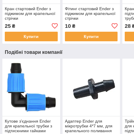
Кран стартовий Ender з
Фітинг стартовий Ender з
Кран
піджимом для крапельної
піджимом для крапельної
підт
стрічки
стрічки
труб
25
10
28
₴
₴
Купити
Купити
Подібні товари компанії
Кутове з'єднання Ender
Адаптер Ender для
Трій
для крапельної трубки з
мікротрубки 4*7 мм, для
для 
підтискними гайками
крапельного поливання
підт