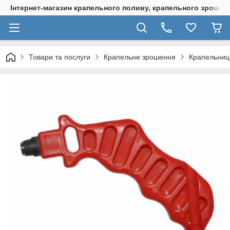
Інтернет-магазин крапельного поливу, крапельного зрошенн
Товари та послуги
Крапельне зрошення
Крапельниці