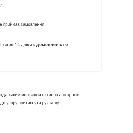
7
не приймає замовлення
ротягом 14 днів
за домовленістю
 подальшим монтажем фітингів або кранів.
 до упору притиснути рукоятку.