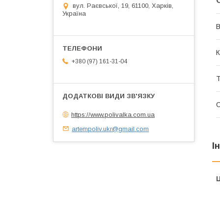
вул. Раєвської, 19, 61100, Харків,
Україна
В
К
+380 (97) 161-31-04
Т
С
https://www.polivalka.com.ua
artempoliv.ukr@gmail.com
І
Ц