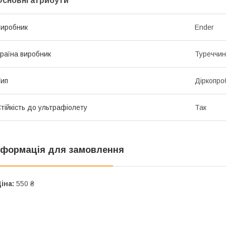
Основні атрибути
иробник
Ender
раїна виробник
Туреччи
ип
Діркопро
тійкість до ультрафіолету
Так
нформація для замовлення
іна:
550 ₴