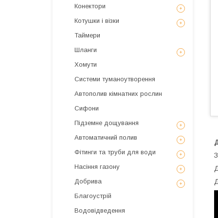
Конектори
Котушки і візки
Таймери
Шланги
Хомути
Системи туманоутворення
Автополив кімнатних рослин
Сифони
Підземне дощування
Автоматичний полив
Фітинги та труби для води
З
Насіння газону
Д
Добрива
Д
Благоустрій
Водовідведення