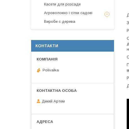
Касети для розсади
Агроволокно і сітки садові
Д
Вироби с дерева
З
Р
С
д
КОНТАКТИ
н
С
П
Polivalka
м
Р
Д
Дикий Артем