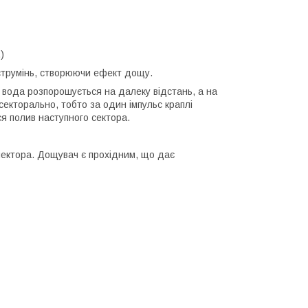
)
струмінь, створюючи ефект дощу.
 вода розпорошується на далеку відстань, а на
екторально, тобто за один імпульс краплі
ся полив наступного сектора.
ектора. Дощувач є прохідним, що дає