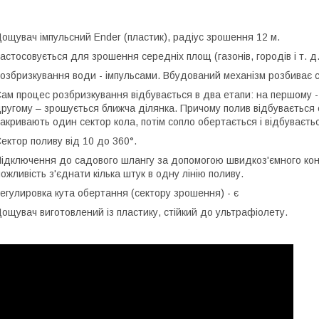
ощувач імпульсний Ender (пластик), радіус зрошення 12 м.
астосовується для зрошення середніх площ (газонів, городів і т. д.
озбризкування води - імпульсами. Вбудований механізм розбиває 
ам процес розбризкування відбувається в два етапи: на першому -
ругому – зрошується ближча ділянка. Причому полив відбувається с
акривають один сектор кола, потім сопло обертається і відбуваєть
ектор поливу від 10 до 360°.
ідключення до садового шлангу за допомогою швидкоз'ємного кон
ожливість з'єднати кілька штук в одну лінію поливу.
егулировка кута обертання (сектору зрошення) - є
ощувач виготовлений із пластику, стійкий до ультрафіолету.