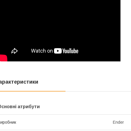
арактеристики
Основні атрибути
иробник
Ender