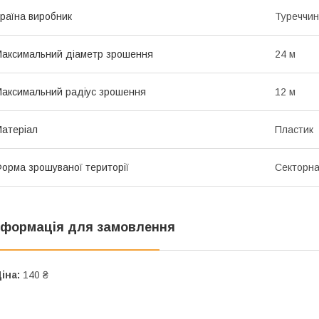
раїна виробник
Туреччи
аксимальний діаметр зрошення
24 м
аксимальний радіус зрошення
12 м
атеріал
Пластик
орма зрошуваної території
Секторн
нформація для замовлення
іна:
140 ₴