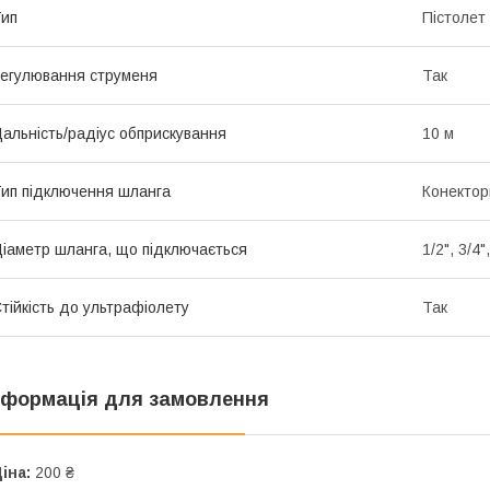
ип
Пістолет
егулювання струменя
Так
альність/радіус обприскування
10 м
ип підключення шланга
Конектор
іаметр шланга, що підключається
1/2", 3/4"
тійкість до ультрафіолету
Так
нформація для замовлення
іна:
200 ₴