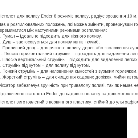
істолет для поливу Ender 8 режимів поливу, радіус зрошення 10 м.
ає 8 розпилювальних положень, які можна змінити, провернувши го
еремикатися між наступними режимами розпилення:
. Туман – ідеально підходить для ніжного поливу.
. Душ – застосовується для поливу квітів і клумб.
. Проливний дощ – для рясного поливу дерев або зволоження лун
 . Плоска горизонтальний струмінь – підходить для видалення лег
. Плоска вертикальний струмінь – підходить для видалення легких
. Струмінь під кутом – для поливу під кутом.
. Тонкий струмінь – для наповнення ємностей з вузьким горлечком.
. Жорсткий струмінь – для очищення садових доріжок, мийки автом
іксатор забезпечує зручність при тривалому поливі, так як немає н
ідключення пістолета Ender до садового шлангу за допомогою кон
істолет виготовлений з первинного пластику, стійкий до ультрафіо