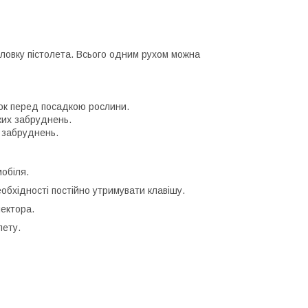
ловку пістолета. Всього одним рухом можна
ок перед посадкою рослини.
ких забруднень.
 забруднень.
обіля.
еобхідності постійно утримувати клавішу.
ектора.
лету.