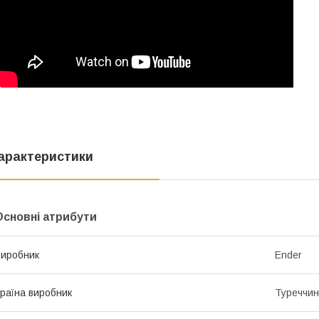
арактеристики
Основні атрибути
иробник
Ender
раїна виробник
Туреччи