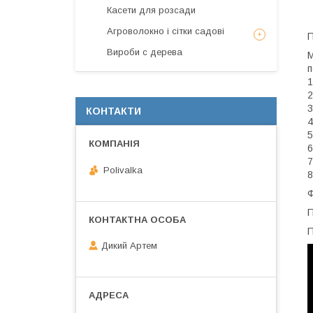
Касети для розсади
Агроволокно і сітки садові
П
Вироби с дерева
М
п
1
2
3
КОНТАКТИ
4
5
6
7
Polivalka
8
Ф
П
П
Дикий Артем