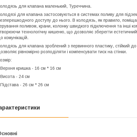
олодязь для клапана маленький, Туреччина.
олодязі для клапана застосовуються в системах поливу для підз
езперешкодного доступу до нього. В колодязь, як правило, поміщ
ерування поливом, крани, колонку швидкого підключення та інші ко
творюючи технологічну кишеню, що дозволяє зберегти естетичний
о комунікацій.
олодязь для клапана зроблений з первинного пластику, стійкий до
озволяє рівномірно розподіляти і компенсувати тиск на стінки.
озмір:
 Верхня кришка - 16 см * 16 см
 Висота - 24 см
 Підстава - 26 см * 26 см
арактеристики
Основні