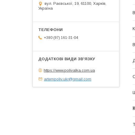
вул. Раєвської, 19, 61100, Харків,
Україна
В
К
+380 (97) 161-31-04
В
https://www.polivalka.com.ua
artempoliv.ukr@gmail.com
Т