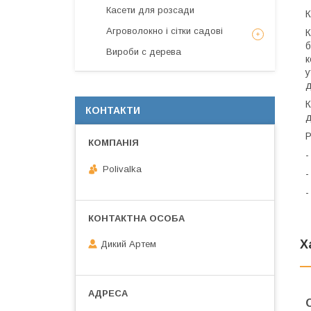
Касети для розсади
К
Агроволокно і сітки садові
К
б
Вироби с дерева
к
у
д
К
КОНТАКТИ
д
Р
-
Polivalka
-
-
Х
Дикий Артем