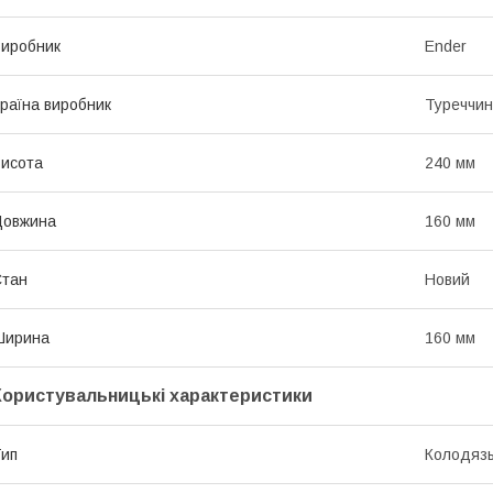
иробник
Ender
раїна виробник
Туреччи
исота
240 мм
Довжина
160 мм
Стан
Новий
Ширина
160 мм
Користувальницькі характеристики
ип
Колодязь