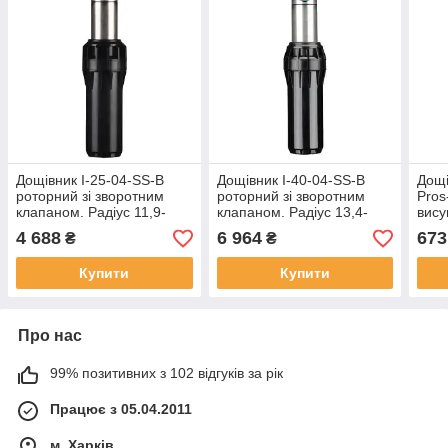
Дощівник I-25-04-SS-В
Дощівник I-40-04-SS-В
Дощі
роторний зі зворотним
роторний зі зворотним
Pros
клапаном. Радіус 11,9-
клапаном. Радіус 13,4-
вису
21,6 м. Висота 10 см.
23,2 м. Висота 10 см.
звор
4 688
6 964
673
₴
₴
Сталевий. Hunter
Сталевий. Hunter
Купити
Купити
Про нас
99% позитивних з 102 відгуків за рік
Працює з 05.04.2011
м. Харків