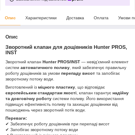
Опис
Характеристики
Доставка
Оплата
Умови п
Опис
Зворотний клапан для дощівників Hunter PROS,
INST
Зворотний клапан
Hunter PROS/INST
— невід’ємний елемент
систем
автоматичного поливу
, який забезпечує правильну
роботу дощівників за умови
перепаду висот
та запобігає
зворотному потоку води.
Виготовлений із
міцного пластику
, що відповідає
європейським стандартам якості
, клапан гарантує
надійну
та довговічну роботу
системи поливу. Його використання
підвищує ефективність поливу та захищає дощівники від
пошкоджень через зворотний потік води.
Переваги:
✔ Забезпечує роботу дощівників при перепаді висот
✔ Запобігає зворотному потоку води