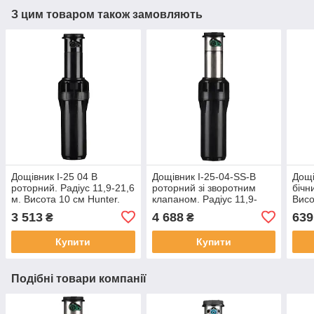
З цим товаром також замовляють
Дощівник I-25 04 В
Дощівник I-25-04-SS-В
Дощі
роторний. Радіус 11,9-21,6
роторний зі зворотним
бічн
м. Висота 10 см Hunter.
клапаном. Радіус 11,9-
Висо
21,6 м. Висота 10 см.
15 с
3 513
4 688
639
₴
₴
Сталевий. Hunter
Купити
Купити
Подібні товари компанії