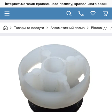
Інтернет-магазин крапельного поливу, крапельного зрошенн
Товари та послуги
Автоматичний полив
Віялові дощо