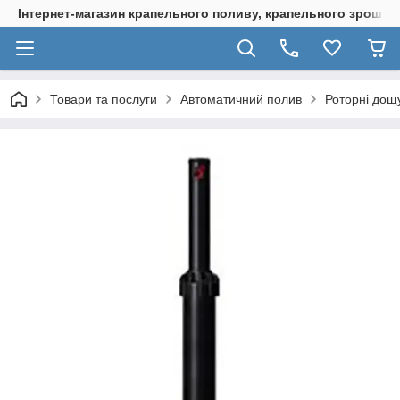
Інтернет-магазин крапельного поливу, крапельного зрошенн
Товари та послуги
Автоматичний полив
Роторні дощ