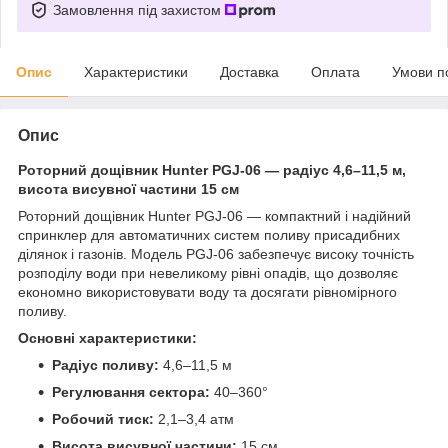
Замовлення під захистом
Опис
Характеристики
Доставка
Оплата
Умови п
Опис
Роторний дощівник Hunter PGJ-06 — радіус 4,6–11,5 м,
висота висувної частини 15 см
Роторний дощівник Hunter PGJ-06 — компактний і надійний
спринклер для автоматичних систем поливу присадибних
ділянок і газонів. Модель PGJ-06 забезпечує високу точність
розподілу води при невеликому рівні опадів, що дозволяє
економно використовувати воду та досягати рівномірного
поливу.
Основні характеристики:
Радіус поливу:
4,6–11,5 м
Регулювання сектора:
40–360°
Робочий тиск:
2,1–3,4 атм
Висота висувної частини:
15 см