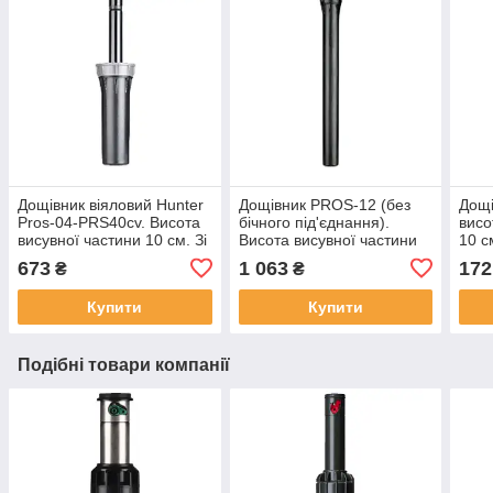
Дощівник віяловий Hunter
Дощівник PROS-12 (без
Дощі
Pros-04-PRS40cv. Висота
бічного під'єднання).
висо
висувної частини 10 см. Зі
Висота висувної частини
10 с
зворотним клапаном
30 см Hunter
метр
673
1 063
172
₴
₴
Купити
Купити
Подібні товари компанії