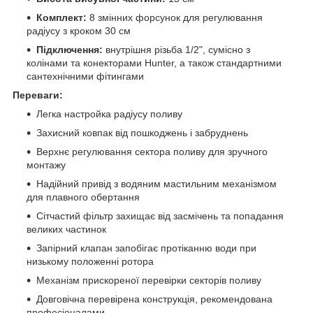
Комплект:
8 змінних форсунок для регулювання
радіусу з кроком 30 см
Підключення:
внутрішня різьба 1/2", сумісно з
колінами та конекторами Hunter, а також стандартними
сантехнічними фітингами
Переваги:
Легка настройка радіусу поливу
Захисний ковпак від пошкоджень і забруднень
Верхнє регулювання сектора поливу для зручного
монтажу
Надійний привід з водяним мастильним механізмом
для плавного обертання
Сітчастий фільтр захищає від засмічень та попадання
великих частинок
Запірний клапан запобігає протіканню води при
низькому положенні ротора
Механізм прискореної перевірки секторів поливу
Довговічна перевірена конструкція, рекомендована
професіоналами