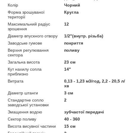
Колір
Чорний
Форма зрошуваної
Кругла
території
Максимальний радіус
12
зрошення
Діаметр впускного отвору
1/2"(внутр. різьба)
Заводське гумове
покриття
Верхня регулювання
поливу
сектора
Загальна висота
23 см
Кут нахилу сопла
14"
приблизно
Витрата
0,13 - 1,23 м3/год, 2,2 - 20,5 л/
хв
Діаметр штанги
3 см
Стандартне сопло
2
заводської установки
Змащення водою
зубчастої передачі
Сектор поливу
40 - 360
Висота висувної частини
15 см