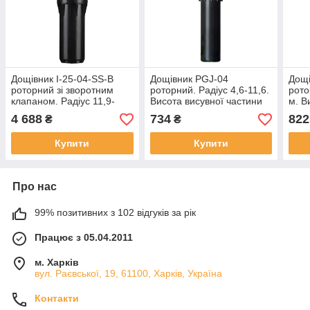
Дощівник I-25-04-SS-В
Дощівник PGJ-04
Дощі
роторний зі зворотним
роторний. Радіус 4,6-11,6.
рото
клапаном. Радіус 11,9-
Висота висувної частини
м. В
21,6 м. Висота 10 см.
10 см Hunter
част
4 688
734
822
₴
₴
Сталевий. Hunter
Купити
Купити
Про нас
99% позитивних з 102 відгуків за рік
Працює з 05.04.2011
м. Харків
вул. Раєвської, 19, 61100, Харків, Україна
Контакти