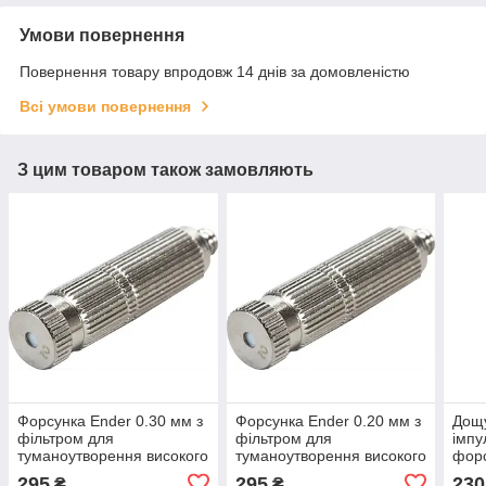
Умови повернення
Повернення товару впродовж 14 днів за домовленістю
Всі умови повернення
З цим товаром також замовляють
Форсунка Ender 0.30 мм з
Форсунка Ender 0.20 мм з
Дощ
фільтром для
фільтром для
імпу
туманоутворення високого
туманоутворення високого
фор
тиску
тиску
295
295
230
₴
₴