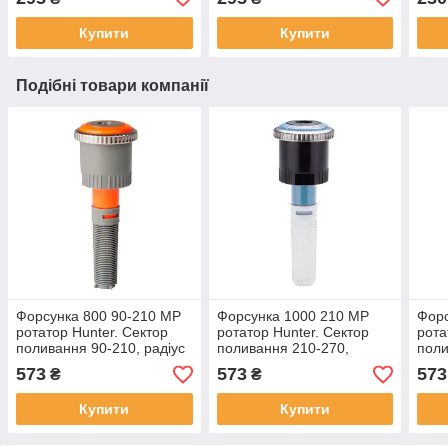
Купити
Купити
Подібні товари компанії
Форсунка 800 90-210 MP
Форсунка 1000 210 МР
Форс
ротатор Hunter. Сектор
ротатор Hunter. Сектор
рота
поливання 90-210, радіус
поливання 210-270,
поли
поливання 1,8-3,5 м.
радіус поливання 2,5-4,5
поли
573
573
573
₴
₴
м.
Купити
Купити