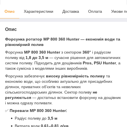
Опис
Характеристики
Доставка
Оплата
Умови п
Опис
Форсунка ротатор MP 800 360 Hunter — економія води та
рівномірний полив
Форсунка
MP 800 360 Hunter
з сектором
360°
і радіусом
поливу від
1,8 до 3,5 м
— сучасне рішення для автоматичних
систем поливу. Підходить для дощівників
Pros, PSU Hunter
, а
також сумісна з моделями інших виробників.
Форсунка забезпечує
високу рівномірність поливу
та
економію води, що особливо актуально для присадибних
ділянок, приватних об’єктів та невеликих
сільськогосподарських ділянок. Сектор поливу
не
регулюється
— достатньо встановити форсунку на дощівник
і можна одразу поливати.
✅
Переваги MP 800 360 Hunter:
Радіус поливу до
3,5 м
Витрата води
0,61–0,81 л/хв