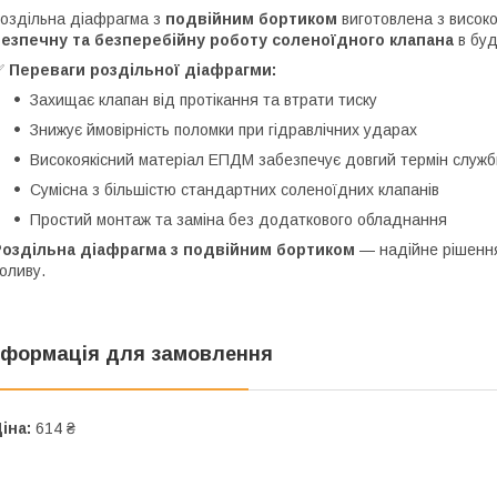
оздільна діафрагма з
подвійним бортиком
виготовлена з високо
безпечну та безперебійну роботу соленоїдного клапана
в буд
✅
Переваги роздільної діафрагми:
Захищає клапан від протікання та втрати тиску
Знижує ймовірність поломки при гідравлічних ударах
Високоякісний матеріал ЕПДМ забезпечує довгий термін служб
Сумісна з більшістю стандартних соленоїдних клапанів
Простий монтаж та заміна без додаткового обладнання
Роздільна діафрагма з подвійним бортиком
— надійне рішення
оливу.
нформація для замовлення
іна:
614 ₴