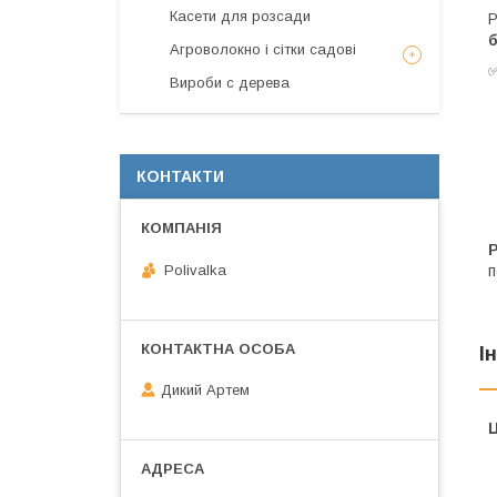
Касети для розсади
Р
Агроволокно і сітки садові
Вироби с дерева
КОНТАКТИ
Polivalka
п
І
Дикий Артем
Ц