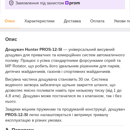
Замовлення під захистом
Опис
Характеристики
Доставка
Оплата
Умови п
Опис
Дощувач Hunter PROS-12-SI
— універсальний висувний
дощувач для приватних та комерційних систем автоматичного
поливу. Працює з усіма стандартними форсунками спрей та
MP Rotator, що робить його ідеальним рішенням для парків,
дитячих майданчиків, газонів і спортивних майданчиків.
Висувна частина дощувача становить 30 см. Система
водяного затвора забезпечує щільне закриття штанги, що
дозволяє якісно поливати навіть при низькому тиску (від 1 до
4,8 атм). Дощувач може постачатися як з клапаном, так і без
нього.
Завдяки міцним пружинам та продуманій конструкції, дощувач
PROS-12-SI
легко налаштовується і витримує тривалу
експлуатацію в різних умовах.