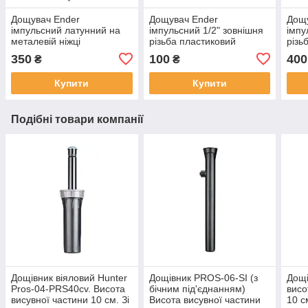
Дощувач Ender
Дощувач Ender
Дощ
імпульсний латунний на
імпульсний 1/2" зовнішня
імпу
металевій ніжці
різьба пластиковий
різь
350
100
400
₴
₴
Купити
Купити
Подібні товари компанії
Дощівник віяловий Hunter
Дощівник PROS-06-SI (з
Дощі
Pros-04-PRS40cv. Висота
бічним під'єднанням)
висо
висувної частини 10 см. Зі
Висота висувної частини
10 с