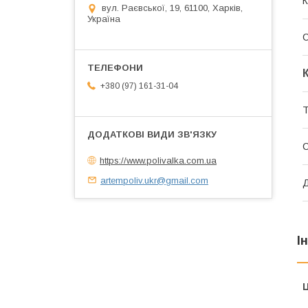
К
вул. Раєвської, 19, 61100, Харків,
Україна
+380 (97) 161-31-04
Т
С
https://www.polivalka.com.ua
artempoliv.ukr@gmail.com
Д
І
Ц