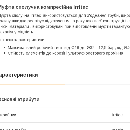
Муфта сполучна компресійна Irritec
уфта сполучна Irritec
використовується для
з'єднання труби, шир
оливу швидко реалізує підключення за рахунок своєї конструкції і
кісні матеріали , використовувані при виготовленні муфти гарантуют
еханічну міцність.
ехнічні характеристики:
Максимальний робочий тиск:
від Ø16 до Ø32 -
12,5 бар,
від Ø4
Стійкість елементів до корозії і ультрафіолетового проміння.
арактеристики
Основні атрибути
иробник
Irritec