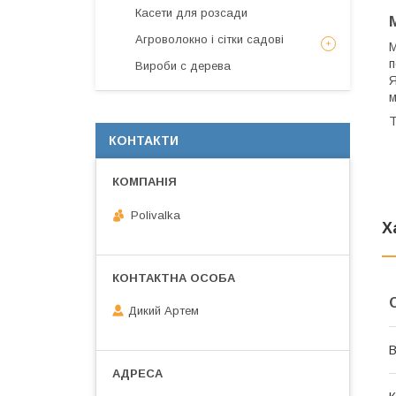
Касети для розсади
Агроволокно і сітки садові
М
п
Вироби с дерева
Я
м
Т
КОНТАКТИ
Polivalka
Х
Дикий Артем
В