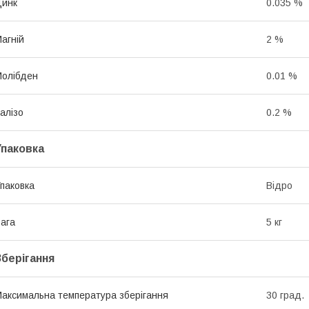
Цинк
0.035 %
агній
2 %
олібден
0.01 %
алізо
0.2 %
Упаковка
паковка
Відро
ага
5 кг
Зберігання
аксимальна температура зберігання
30 град.