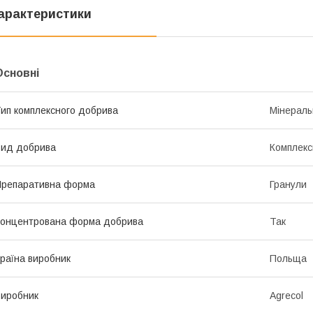
арактеристики
Основні
ип комплексного добрива
Мінераль
ид добрива
Комплекс
репаративна форма
Гранули
онцентрована форма добрива
Так
раїна виробник
Польща
иробник
Agrecol