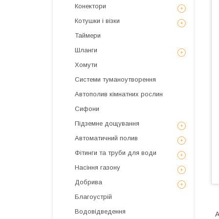
Конектори
Котушки і візки
Таймери
Шланги
Хомути
Системи туманоутворення
Автополив кімнатних рослин
Сифони
Підземне дощування
Автоматичний полив
Фітинги та труби для води
Насіння газону
Добрива
Благоустрій
Водовідведення
A