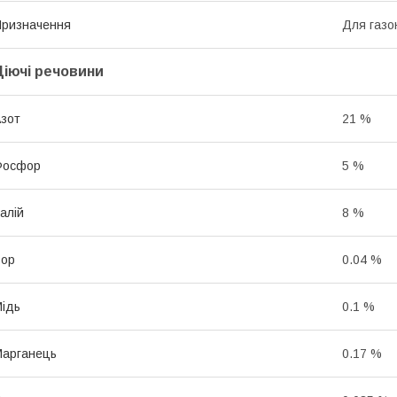
ризначення
Для газо
Діючі речовини
зот
21 %
Фосфор
5 %
алій
8 %
Бор
0.04 %
ідь
0.1 %
арганець
0.17 %