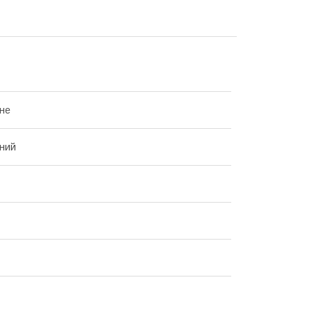
не
ний