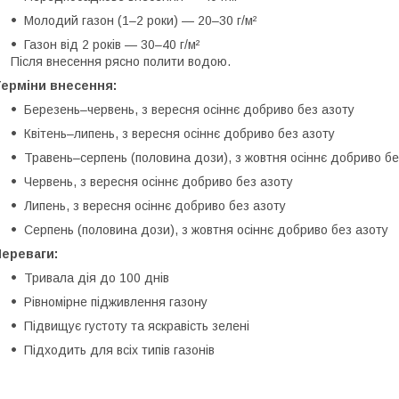
Молодий газон (1–2 роки) — 20–30 г/м²
Газон від 2 років — 30–40 г/м²
Після внесення рясно полити водою.
Терміни внесення:
Березень–червень, з вересня осіннє добриво без азоту
Квітень–липень, з вересня осіннє добриво без азоту
Травень–серпень (половина дози), з жовтня осіннє добриво бе
Червень, з вересня осіннє добриво без азоту
Липень, з вересня осіннє добриво без азоту
Серпень (половина дози), з жовтня осіннє добриво без азоту
Переваги:
Тривала дія до 100 днів
Рівномірне підживлення газону
Підвищує густоту та яскравість зелені
Підходить для всіх типів газонів