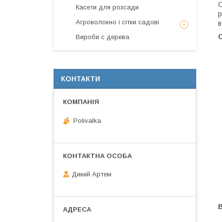
С
Касети для розсади
р
Агроволокно і сітки садові
в
Вироби с дерева
КОНТАКТИ
Polivalka
Дикий Артем