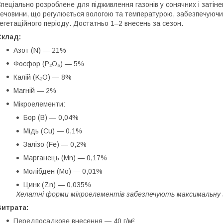
пеціально розроблене для підживлення газонів у сонячних і затіне
ечовини, що регулюється вологою та температурою, забезпечуючи 
егетаційного періоду. Достатньо 1–2 внесень за сезон.
Склад:
Азот (N) — 21%
Фосфор (P₂O₅) — 5%
Калій (K₂O) — 8%
Магній — 2%
Мікроелементи:
Бор (B) — 0,04%
Мідь (Cu) — 0,1%
Залізо (Fe) — 0,2%
Марганець (Mn) — 0,17%
Молібден (Mo) — 0,01%
Цинк (Zn) — 0,035%
Хелатні форми мікроелементів забезпечують максимальну 
Витрата:
Передпосадкове внесення — 40 г/м²