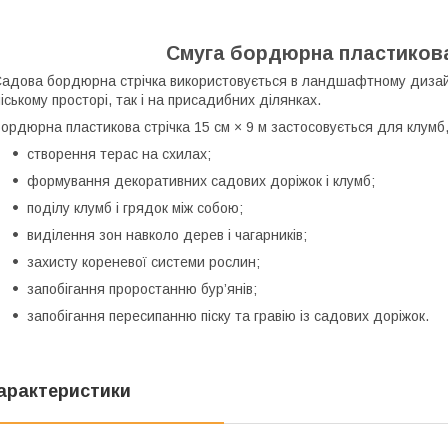
Смуга бордюрна пластикова
адова бордюрна стрічка використовується в ландшафтному дизайні, 
іському просторі, так і на присадибних ділянках.
ордюрна пластикова стрічка 15 см × 9 м застосовується для клумб, г
створення терас на схилах;
формування декоративних садових доріжок і клумб;
поділу клумб і грядок між собою;
виділення зон навколо дерев і чагарників;
захисту кореневої системи рослин;
запобігання проростанню бур’янів;
запобігання пересипанню піску та гравію із садових доріжок.
арактеристики