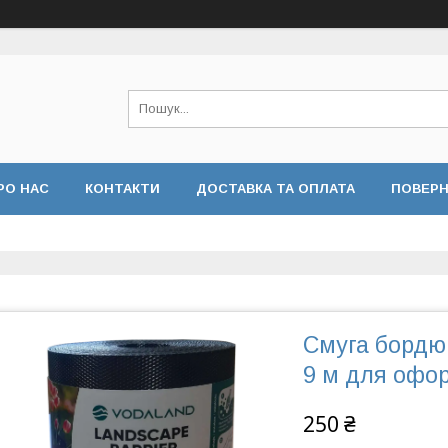
РО НАС
КОНТАКТИ
ДОСТАВКА ТА ОПЛАТА
ПОВЕРН
 КОНФІДЕНЦІЙНОСТІ
ВІДГУКИ
Смуга бордю
9 м для офо
250 ₴