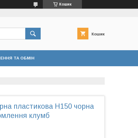
Кошик
Кошик
ЕННЯ ТА ОБМІН
рна пластикова Н150 чорна
рмлення клумб