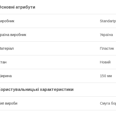
Основні атрибути
иробник
Standartp
раїна виробник
Україна
атеріал
Пластик
Стан
Новий
Ширина
150 мм
Користувальницькі характеристики
ип вироби
Смуга б