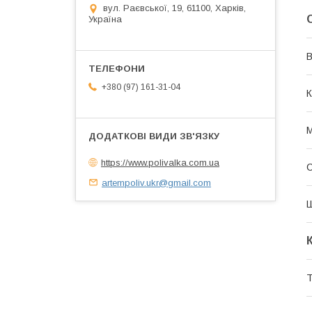
вул. Раєвської, 19, 61100, Харків,
Україна
В
+380 (97) 161-31-04
К
М
https://www.polivalka.com.ua
artempoliv.ukr@gmail.com
Т