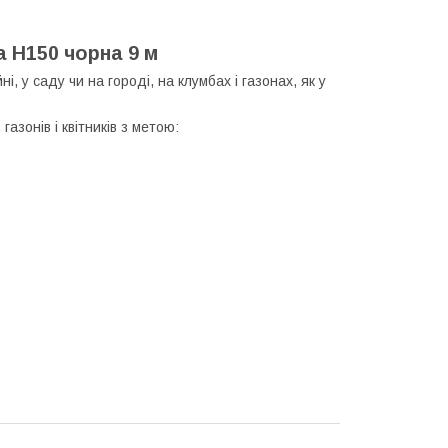
 H150 чорна 9 м
у саду чи на городі, на клумбах і газонах, як у
азонів і квітників з метою: