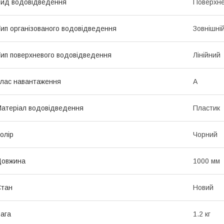
ид водовідведення
Поверхн
ип організованого водовідведення
Зовнішні
ип поверхневого водовідведення
Лінійний
лас навантаження
А
атеріал водовідведення
Пластик
олір
Чорний
Довжина
1000 мм
Стан
Новий
ага
1.2 кг