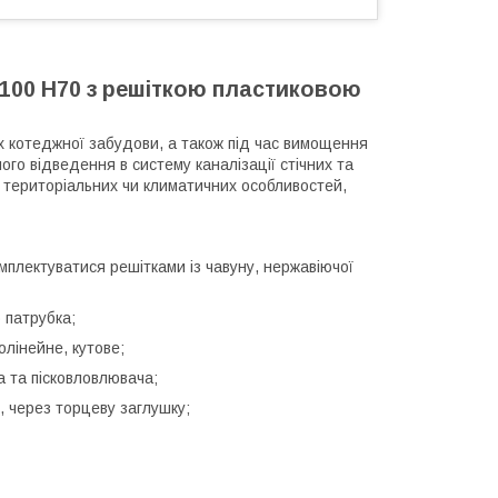
100 H70 з решіткою пластиковою
х котеджної забудови, а також під час вимощення
ого відведення в систему каналізації стічних та
у територіальних чи климатичних особливостей,
плектуватися решітками із чавуну, нержавіючої
 патрубка;
лінейне, кутове;
 та пісковловлювача;
, через торцеву заглушку;