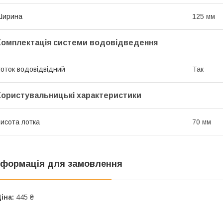
Ширина
125 мм
Комплектація системи водовідведення
оток водовідвідний
Так
Користувальницькі характеристики
исота лотка
70 мм
нформація для замовлення
іна:
445 ₴