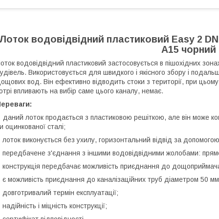
Лоток водовідвідний пластиковий Easy 2 DN
А15 чорний
оток водовідвідний пластиковий
застосовується в пішохідних зона
удівель. Використовується для швидкого і якісного збору і подальш
ощових вод. Він ефективно відводить стоки з території, при цьом
отрі впливають на вибір саме цього каналу, немає.
Переваги:
даний лоток продається з пластиковою решіткою, але він може ком
и оцинкованої сталі;
-
лоток виконується без ухилу, горизонтальний відвід за допомогою
-
передбачене з'єднання з іншими водовідвідними жолобами: прямо
-
конструкція передбачає можливість приєднання до дощоприймача
-
є можливість приєднання до каналізаційних труб діаметром 50 мм
 довготривалий термін експлуатації;
 надійність і міцність конструкції;
 сертифікат відповідності.