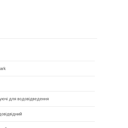
ark
уючі для водовідведення
довідвідний