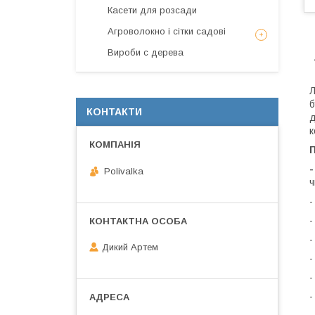
Касети для розсади
Агроволокно і сітки садові
Вироби с дерева
Л
б
КОНТАКТИ
д
к
-
Polivalka
ч
Дикий Артем
-
-
-