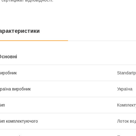
арактеристики
Основні
иробник
Standartp
раїна виробник
Україна
ип
Комплект
ип комплектуючого
Лоток во