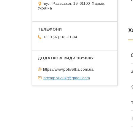
вул. Раєвської, 19, 61100, Харків,
Україна
Х
+380 (97) 161-31-04
https://www.polivalka.com.ua
В
artempoliv.ukr@gmail.com
К
Т
Т