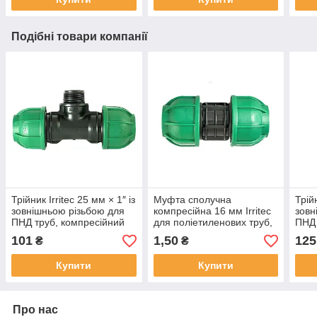
Подібні товари компанії
Трійник Irritec 25 мм × 1″ із
Муфта сполучна
Трійн
зовнішньою різьбою для
компресійна 16 мм Irritec
зовн
ПНД труб, компресійний
для поліетиленових труб,
ПНД 
фітинг
фітинг для поливу
фіти
101
1,50
125
₴
₴
Купити
Купити
Про нас