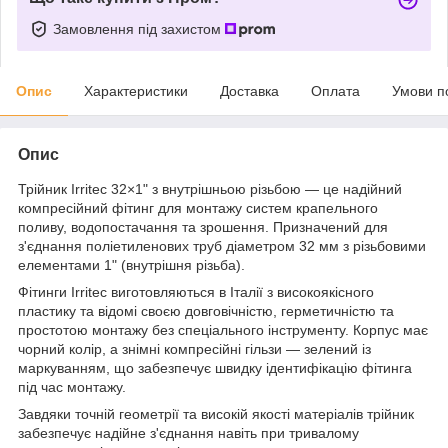
Замовлення під захистом
Опис
Характеристики
Доставка
Оплата
Умови п
Опис
Трійник Irritec 32×1" з внутрішньою різьбою — це надійний
компресійний фітинг для монтажу систем крапельного
поливу, водопостачання та зрошення. Призначений для
з'єднання поліетиленових труб діаметром 32 мм з різьбовими
елементами 1" (внутрішня різьба).
Фітинги Irritec виготовляються в Італії з високоякісного
пластику та відомі своєю довговічністю, герметичністю та
простотою монтажу без спеціального інструменту. Корпус має
чорний колір, а знімні компресійні гільзи — зелений із
маркуванням, що забезпечує швидку ідентифікацію фітинга
під час монтажу.
Завдяки точній геометрії та високій якості матеріалів трійник
забезпечує надійне з'єднання навіть при тривалому