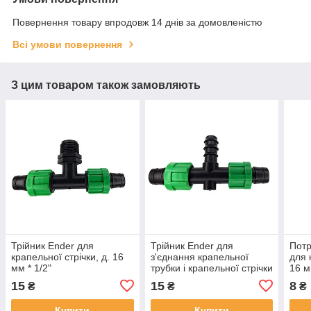
Повернення товару впродовж 14 днів за домовленістю
Всі умови повернення
З цим товаром також замовляють
Трійник Ender для
Трійник Ender для
Потр
крапельної стрічки, д. 16
з'єднання крапельної
для 
мм * 1/2"
трубки і крапельної стрічки
16 м
15
15
8
₴
₴
₴
Купити
Купити