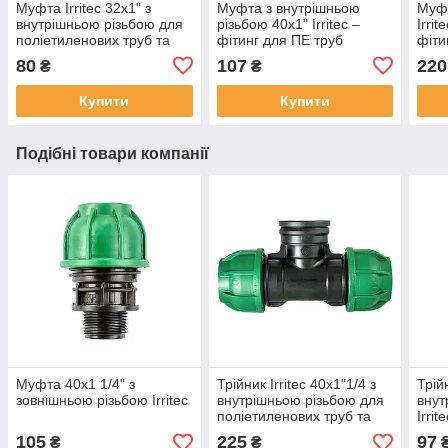
Муфта Irritec 32х1" з
Муфта з внутрішньою
Муфт
внутрішньою різьбою для
різьбою 40x1" Irritec –
Irri
поліетиленових труб та
фітинг для ПЕ труб
фіти
систем поливу
80
107
220
₴
₴
Купити
Купити
Подібні товари компанії
Муфта 40х1 1/4" з
Трійник Irritec 40х1"1/4 з
Трій
зовнішньою різьбою Irritec
внутрішньою різьбою для
внут
поліетиленових труб та
Irrit
систем поливу
25х1
105
225
97
₴
₴