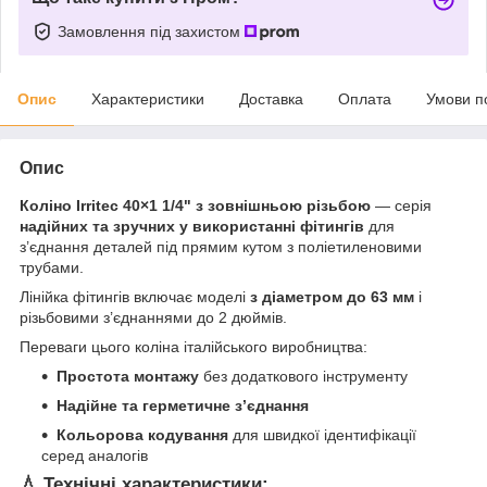
Замовлення під захистом
Опис
Характеристики
Доставка
Оплата
Умови п
Опис
Коліно Irritec 40×1 1/4" з зовнішньою різьбою
— серія
надійних та зручних у використанні фітингів
для
з’єднання деталей під прямим кутом з поліетиленовими
трубами.
Лінійка фітингів включає моделі
з діаметром до 63 мм
і
різьбовими з’єднаннями до 2 дюймів.
Переваги цього коліна італійського виробництва:
Простота монтажу
без додаткового інструменту
Надійне та герметичне з’єднання
Кольорова кодування
для швидкої ідентифікації
серед аналогів
💧 Технічні характеристики: