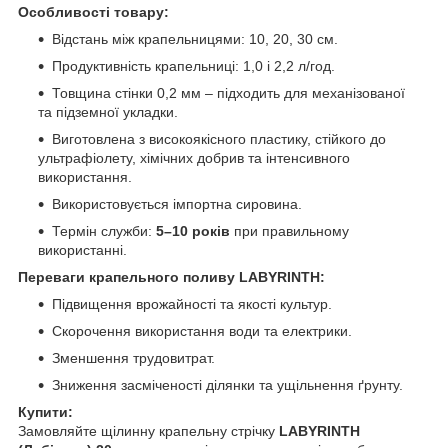
Особливості товару:
Відстань між крапельницями: 10, 20, 30 см.
Продуктивність крапельниці: 1,0 і 2,2 л/год.
Товщина стінки 0,2 мм – підходить для механізованої
та підземної укладки.
Виготовлена з високоякісного пластику, стійкого до
ультрафіолету, хімічних добрив та інтенсивного
використання.
Використовується імпортна сировина.
Термін служби:
5–10 років
при правильному
використанні.
Переваги крапельного поливу LABYRINTH:
Підвищення врожайності та якості культур.
Скорочення використання води та електрики.
Зменшення трудовитрат.
Зниження засміченості ділянки та ущільнення ґрунту.
Купити:
Замовляйте щілинну крапельну стрічку
LABYRINTH