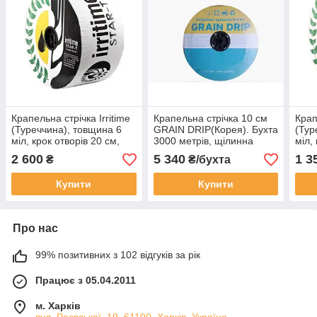
Крапельна стрічка Irritime
Крапельна стрічка 10 см
Крап
(Туреччина), товщина 6
GRAIN DRIP(Корея). Бухта
(Тур
міл, крок отворів 20 см,
3000 метрів, щілинна
міл,
витрата 1,6 л/год, діаметр
1.6 
2 600
5 340
1 3
₴
₴/бухта
16 мм, бухта 1000 м
бухт
Купити
Купити
Про нас
99% позитивних з 102 відгуків за рік
Працює з 05.04.2011
м. Харків