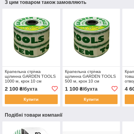
З цим товаром також замовляють
Крапельна стрічка
Крапельна стрічка
Крап
щілинна GARDEN TOOLS
щілинна GARDEN TOOLS
товщ
1000 м, крок 10 см
500 м, крок 10 см
отво
витр
2 100
1 100
4 6
₴/бухта
₴/бухта
довж
Купити
Купити
Подібні товари компанії