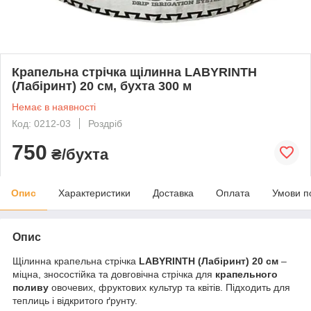
Крапельна стрічка щілинна LABYRINTH
(Лабіринт) 20 см, бухта 300 м
Немає в наявності
Код: 0212-03
Роздріб
750
₴/бухта
Опис
Характеристики
Доставка
Оплата
Умови п
Опис
Щілинна крапельна стрічка
LABYRINTH (Лабіринт) 20 см
–
міцна, зносостійка та довговічна стрічка для
крапельного
поливу
овочевих, фруктових культур та квітів. Підходить для
теплиць і відкритого ґрунту.