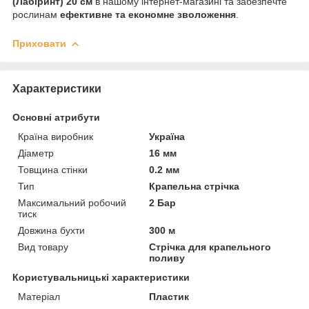
(Лабіринт) 20 см
в нашому інтернет-магазині та забезпечте
рослинам
ефективне та економне зволоження
.
Приховати
Характеристики
Основні атрибути
Країна виробник
Україна
Діаметр
16 мм
Товщина стінки
0.2 мм
Тип
Крапельна стрічка
Максимальний робочий
2 Бар
тиск
Довжина бухти
300 м
Вид товару
Стрічка для крапельного
поливу
Користувальницькі характеристики
Матеріал
Пластик