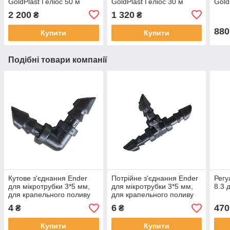
GoldPlast Геліос 50 м
GoldPlast Геліос 30 м
Gold
2 200
1 320
₴
₴
880
Купити
Купити
Подібні товари компанії
Кутове з'єднання Ender
Потрійне з'єднання Ender
Регу
для мікротрубки 3*5 мм,
для мікротрубки 3*5 мм,
8.3 
для крапельного поливу
для крапельного поливу
4
6
470
₴
₴
Купити
Купити