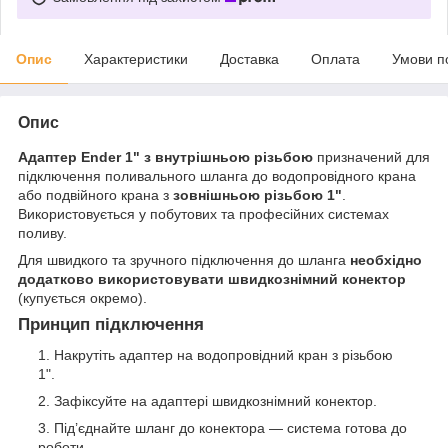
Опис
Характеристики
Доставка
Оплата
Умови п
Опис
Адаптер Ender 1" з внутрішньою різьбою
призначений для
підключення поливального шланга до водопровідного крана
або подвійного крана з
зовнішньою різьбою 1"
.
Використовується у побутових та професійних системах
поливу.
Для швидкого та зручного підключення до шланга
необхідно
додатково використовувати швидкознімний конектор
(купується окремо).
Принцип підключення
Накрутіть адаптер на водопровідний кран з різьбою
1".
Зафіксуйте на адаптері швидкознімний конектор.
Під’єднайте шланг до конектора — система готова до
роботи.