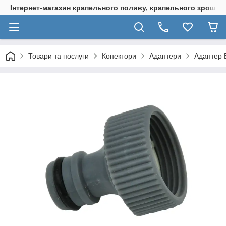
Інтернет-магазин крапельного поливу, крапельного зрошенн
Товари та послуги
Конектори
Адаптери
Адаптер E