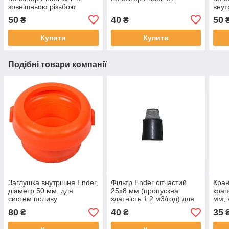
зовнішньою різьбою
внут
50
40
50
₴
₴
Купити
Купити
Подібні товари компанії
Заглушка внутрішня Ender,
Фільтр Ender сітчастий
Кран
діаметр 50 мм, для
25x8 мм (пропускна
крап
систем поливу
здатність 1.2 м3/год) для
мм, 
крапельного поливу
80
40
35
₴
₴