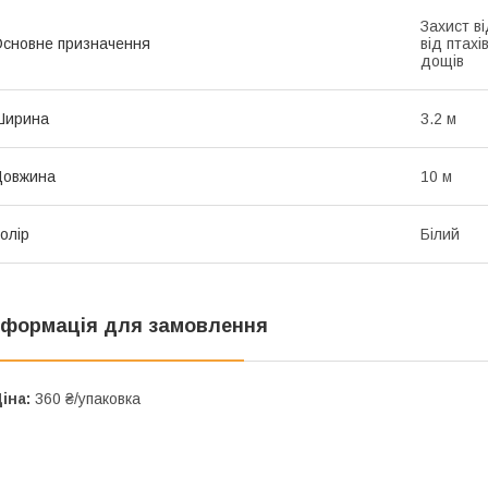
Захист ві
сновне призначення
від птахі
дощів
Ширина
3.2 м
Довжина
10 м
олір
Білий
нформація для замовлення
іна:
360 ₴/упаковка