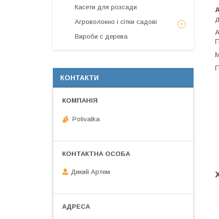
Касети для розсади
А
д
Агроволокно і сітки садові
А
Вироби с дерева
П
М
П
КОНТАКТИ
Polivalka
Дикий Артем