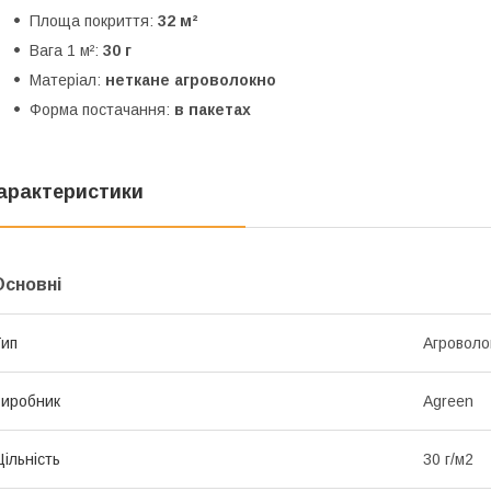
Площа покриття:
32 м²
Вага 1 м²:
30 г
Матеріал:
неткане агроволокно
Форма постачання:
в пакетах
арактеристики
Основні
ип
Агроволо
иробник
Agreen
ільність
30 г/м2