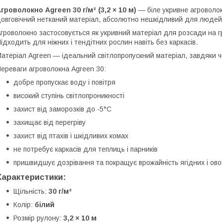
гроволокно Agreen 30 г/м² (3,2 × 10 м)
— біле укривне агроволокн
овговічний нетканий матеріал, абсолютно нешкідливий для людей,
гроволокно застосовується як укривний матеріал для розсади на гр
ідходить для ніжних і тендітних рослин навіть без каркасів.
атеріал Agreen — ідеальний світлопропускний матеріал, завдяки ч
ереваги агроволокна Agreen 30:
добре пропускає воду і повітря
високий ступінь світлопроникності
захист від заморозків до -5°С
захищає від перегріву
захист від птахів і шкідливих комах
не потребує каркасів для теплиць і парників
пришвидшує дозрівання та покращує врожайність ягідних і ово
Характеристики:
Щільність:
30 г/м²
Колір:
білий
Розмір рулону:
3,2 × 10 м