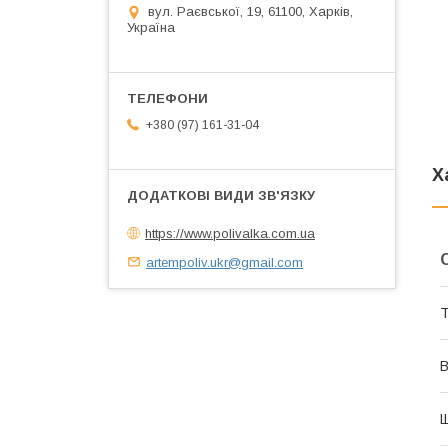
вул. Раєвської, 19, 61100, Харків,
Україна
+380 (97) 161-31-04
Х
https://www.polivalka.com.ua
artempoliv.ukr@gmail.com
Т
В
Щ