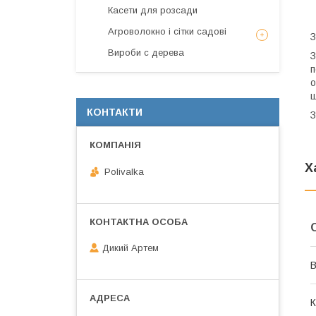
Касети для розсади
Агроволокно і сітки садові
З
Вироби с дерева
З
п
о
щ
КОНТАКТИ
З
Х
Polivalka
Дикий Артем
В
К