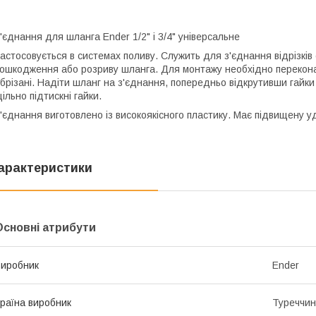
'єднання для шланга Ender 1/2" і 3/4" універсальне
астосовується в системах поливу. Служить для з'єднання відрізків
ошкодження або розриву шланга. Для монтажу необхідно переконати
брізані. Надіти шланг на з'єднання, попередньо відкрутивши гайки 
ільно підтискні гайки.
'єднання виготовлено із високоякісного пластику. Має підвищену уд
арактеристики
Основні атрибути
иробник
Ender
раїна виробник
Туреччи