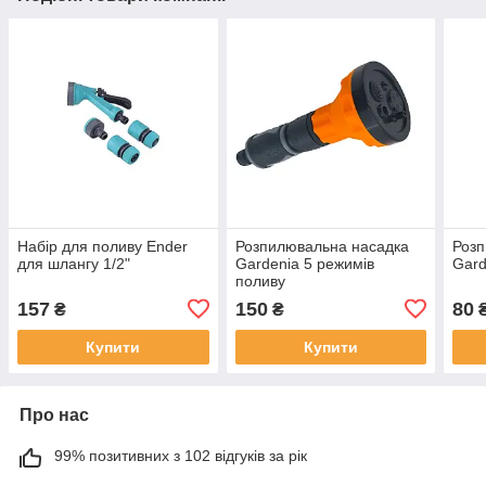
Набір для поливу Ender
Розпилювальна насадка
Розп
для шлангу 1/2"
Gardenia 5 режимів
Gard
поливу
157
150
80
₴
₴
Купити
Купити
Про нас
99% позитивних з 102 відгуків за рік