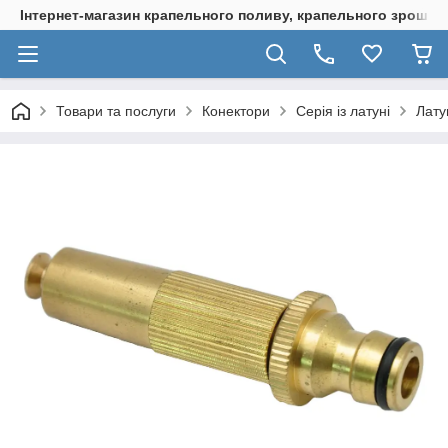
Інтернет-магазин крапельного поливу, крапельного зрошенн
Товари та послуги
Конектори
Серія із латуні
Лату