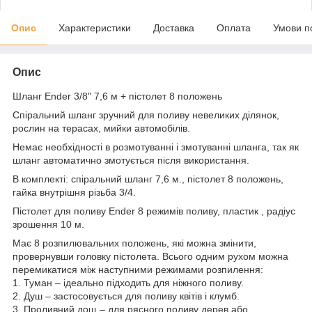
Опис
Характеристики
Доставка
Оплата
Умови п
Опис
Шланг Ender 3/8" 7,6 м + пістолет 8 положень
Спіральний шланг зручний для поливу невеликих ділянок,
рослин на терасах, мийки автомобілів.
Немає необхідності в розмотуванні і змотуванні шланга, так як
шланг автоматично змотується після використання.
В комплекті: спіральний шланг 7,6 м., пістолет 8 положень,
гайка внутрішня різьба 3/4.
Пістолет для поливу Ender 8 режимів поливу, пластик , радіус
зрошення 10 м.
Має 8 розпилювальних положень, які можна змінити,
провернувши головку пістолета. Всього одним рухом можна
перемикатися між наступними режимами розпилення:
1. Туман – ідеально підходить для ніжного поливу.
2. Душ – застосовується для поливу квітів і клумб.
3. Проливний дощ – для рясного поливу дерев або