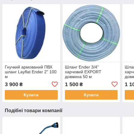
Гнучкий армований ПВХ
Шланг Ender 3/4"
Шлан
шланг Layflat Ender 2" 100
харчовий EXPORT
хар
м
довжина 50 м
довж
3 900
1 500
1 1
₴
₴
Купити
Купити
Подібні товари компанії