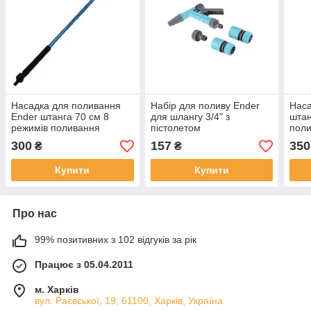
Насадка для поливання
Набір для поливу Ender
Наса
Ender штанга 70 см 8
для шлангу 3/4" з
штан
режимів поливання
пістолетом
поли
300
157
350
₴
₴
Купити
Купити
Про нас
99% позитивних з 102 відгуків за рік
Працює з 05.04.2011
м. Харків
вул. Раєвської, 19, 61100, Харків, Україна