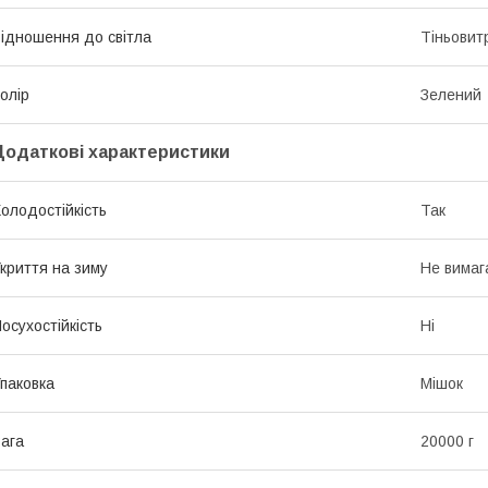
ідношення до світла
Тіньовит
олір
Зелений
Додаткові характеристики
олодостійкість
Так
криття на зиму
Не вимаг
осухостійкість
Ні
паковка
Мішок
ага
20000 г