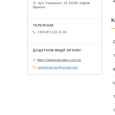
Щ
вул. Раєвської, 19, 61100, Харків,
Україна
Х
+380 (97) 161-31-04
Т
https://www.polivalka.com.ua
artempoliv.ukr@gmail.com
В
К
Т
Т