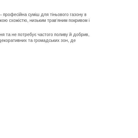
 професійна суміш для тіньового газону в
окою схожістю, низьким трав’яним покривом і
ня та не потребує частого поливу й добрив,
декоративних та громадських зон, де