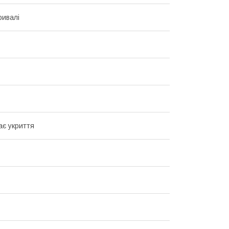
ривалі
ає укриття