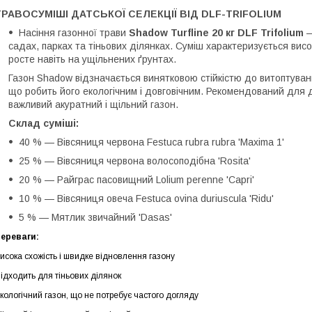
ТРАВОСУМІШІ ДАТСЬКОЇ СЕЛЕКЦІЇ ВІД
DLF-TRIFOLIUM
Насіння газонної трави
Shadow Turfline 20 кг DLF Trifolium
—
садах, парках та тіньових ділянках. Суміш характеризується вис
росте навіть на ущільнених ґрунтах.
Газон Shadow відзначається винятковою стійкістю до витоптуван
що робить його екологічним і довговічним. Рекомендований для 
важливий акуратний і щільний газон.
Склад суміші:
40 % — Вівсяниця червона Festuca rubra rubra 'Maxima 1'
25 % — Вівсяниця червона волосоподібна 'Rosita'
20 % — Райграс пасовищний Lolium perenne 'Capri'
10 % — Вівсяниця овеча Festuca ovina duriuscula 'Ridu'
5 % — Мятлик звичайний 'Dasas'
ереваги:
исока схожість і швидке відновлення газону
ідходить для тіньових ділянок
кологічний газон, що не потребує частого догляду