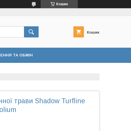
Кошик
Кошик
ЕННЯ ТА ОБМІН
нної трави Shadow Turfline
folium