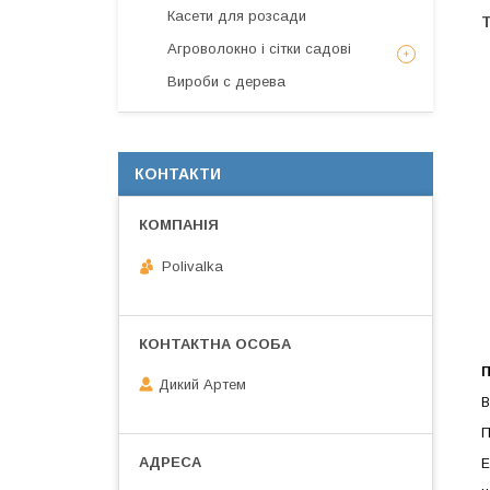
Касети для розсади
Агроволокно і сітки садові
Вироби с дерева
КОНТАКТИ
Polivalka
П
Дикий Артем
В
П
Е