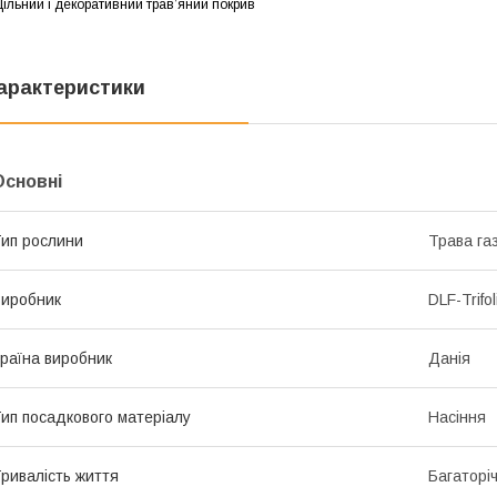
ільний і декоративний трав’яний покрив
арактеристики
Основні
ип рослини
Трава га
иробник
DLF-Trifo
раїна виробник
Данія
ип посадкового матеріалу
Насіння
ривалість життя
Багаторіч